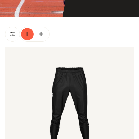
Stride
Pants
Men