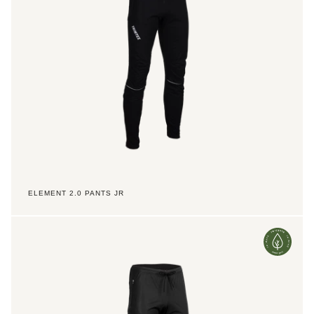
ELEMENT 2.0 PANTS JR
Element
2.0
Pants
TX
Men