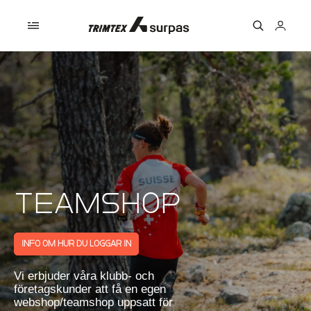
Skip to
content
Logga
in
Kollektion:
Teamshop
info om hur du loggar in
Vi erbjuder våra klubb- och
företagskunder att få en egen
webshop/teamshop uppsatt för