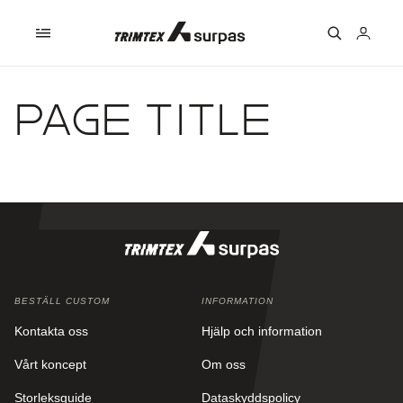
Skip to
content
Logga
in
Page title
BESTÄLL CUSTOM
INFORMATION
Kontakta oss
Hjälp och information
Vårt koncept
Om oss
Storleksguide
Dataskyddspolicy