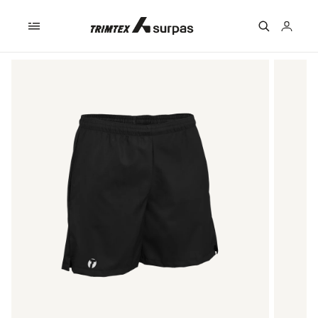
Skip to
content
Logga
in