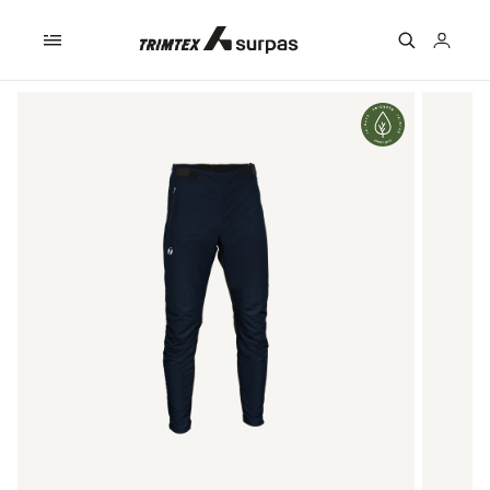
Skip to
content
Logga
in