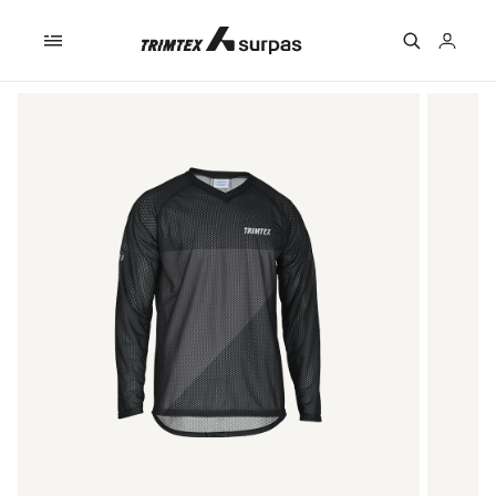
Skip to
content
Logga
in