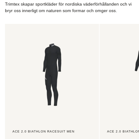
Trimtex skapar sportkläder för nordiska väderförhållanden och vi
försäljningsrepresentanter kommer att informera
bryr oss innerligt om naturen som formar och omger oss.
kontaktpersoner för lag, klubbar och företag om vilka de
minsta kriterierna är som måste mötas för att få en
anpassad webbshop.
Ace
Ace
2.0
2.0
Vid beställning av kundanpassade kläder via din klubb, ditt
Biathlon
Biathlon
lag eller företag kommer fraktkostnaden att beräknas och
Racesuit
Racesuit
meddelas antingen till din kontaktperson (vid manuella
Men
Women
specialbeställningar) eller beräknas direkt i din webbshop
om det här alternativet är tillgängligt för ditt lag, din klubb
eller ditt företag.
ACE 2.0 BIATHLON RACESUIT MEN
ACE 2.0 BIATHL