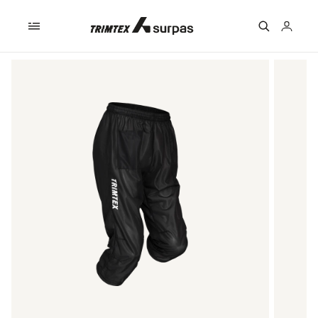
Skip to
content
Logga
in