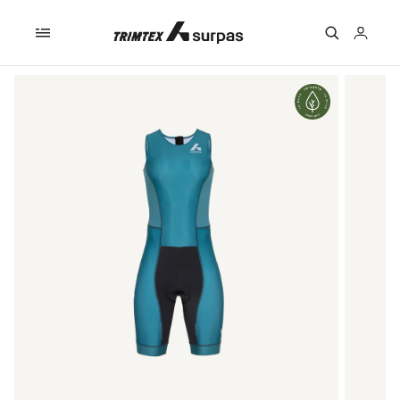
Skip to
content
Logga
in