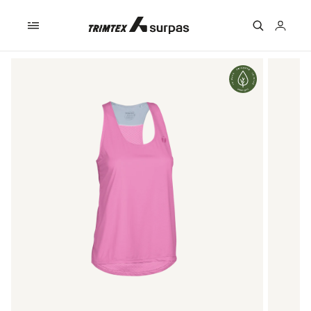
Skip to
content
Logga
in