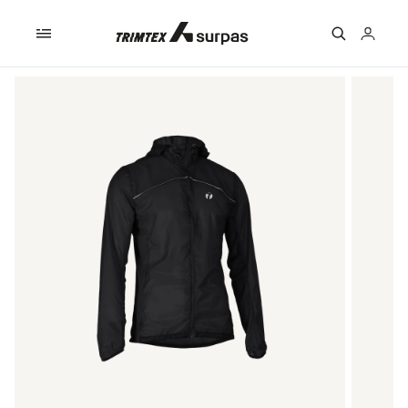
Skip to
content
Logga
in