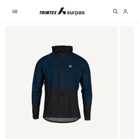
Skip to
content
Logga
in