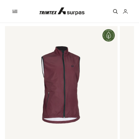
Skip to
content
Logga
in