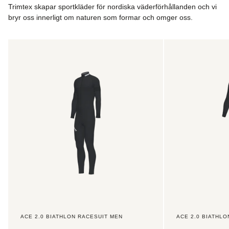
Trimtex skapar sportkläder för nordiska väderförhållanden och vi
försäljningsrepresentanter kommer att informera
bryr oss innerligt om naturen som formar och omger oss.
kontaktpersoner för lag, klubbar och företag om vilka de
minsta kriterierna är som måste mötas för att få en
anpassad webbshop.
Ace
Ace
2.0
2.0
Vid beställning av kundanpassade kläder via din klubb, ditt
Biathlon
Biathlon
lag eller företag kommer fraktkostnaden att beräknas och
Racesuit
Racesuit
meddelas antingen till din kontaktperson (vid manuella
Men
Women
specialbeställningar) eller beräknas direkt i din webbshop
om det här alternativet är tillgängligt för ditt lag, din klubb
eller ditt företag.
ACE 2.0 BIATHLON RACESUIT MEN
ACE 2.0 BIATHL