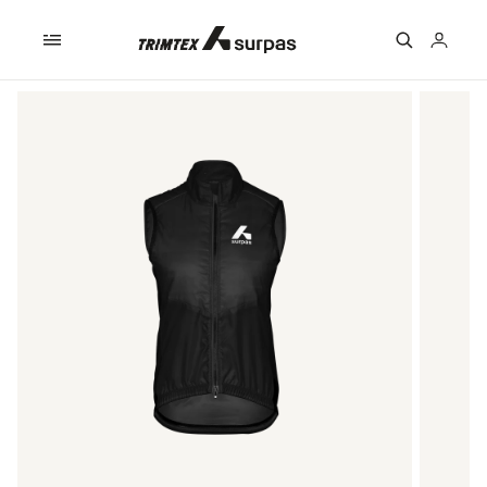
Skip to
content
Logga
in