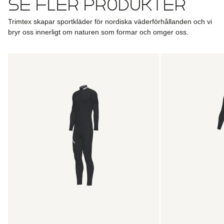
Se fler produkter
tillgänglig för EU-länder och kommer bara erbjudas lag,
klubbar och företag av en viss storlek. Våra
Kontakta oss
Trimtex skapar sportkläder för nordiska väderförhållanden och vi
försäljningsrepresentanter kommer att informera
bryr oss innerligt om naturen som formar och omger oss.
kontaktpersoner för lag, klubbar och företag om vilka de
minsta kriterierna är som måste mötas för att få en
anpassad webbshop.
Ace
Ace
2.0
2.0
Vid beställning av kundanpassade kläder via din klubb, ditt
Biathlon
Biathlon
lag eller företag kommer fraktkostnaden att beräknas och
Racesuit
Racesuit
meddelas antingen till din kontaktperson (vid manuella
Men
Women
specialbeställningar) eller beräknas direkt i din webbshop
om det här alternativet är tillgängligt för ditt lag, din klubb
eller ditt företag.