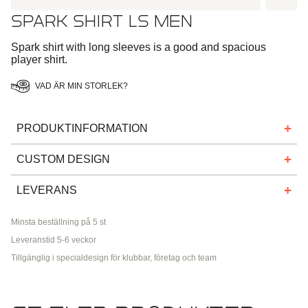
SPARK SHIRT LS MEN
Spark shirt with long sleeves is a good and spacious
player shirt.
VAD ÄR MIN STORLEK?
PRODUKTINFORMATION
Matchtröjan är perfekt till lagidrotter som exempelvis
CUSTOM DESIGN
fotboll och innebandy. Tröjan är tillverkad i ett tekniskt
funktionsmaterial som garanterar att svett
Vår custom process är smidig och enkel.
LEVERANS
transporteras bort bra och den är mycket behaglig att
Samarbeta med våra designers för att skapa
ha på sig. Passformen på dräkten säkerställer bra
Ledtiden för leverans av kundanpassade beställningar är
specialdesignade sportkläder för ditt lag, din klubb eller ditt
Minsta beställning på 5 st
flexibilitet och bekvämlighet. Spark tröja finns med
normalt 5–7 veckor. Lagets, klubbens eller företagets
företag.
både korta och länga ärmar.
Leveranstid 5-6 veckor
kontaktperson kommer att informeras om den exakta
ledtiden när din beställning har bekräftats.
Tillgänglig i specialdesign för klubbar, företag och team
Vill du veta mer om hur det fungerar? Eller vill du kontakta
Tröjan har normal passform, vilket innebär att den ska
oss direkt för att komma igång?
sitta lösare på kroppen och inte på något sätt kännas
Vi erbjuder leverans över hela världen för manuella
hindrande.
specialbeställningar. Vår webbshopslösning är enbart