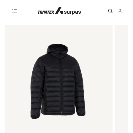
Skip to
content
Logga
in