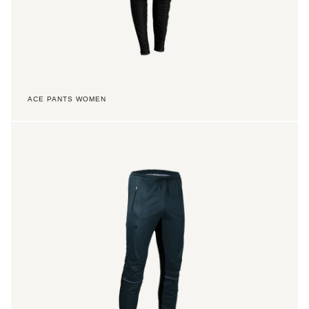
ACE PANTS WOMEN
Element
Plus
Pants
3/4Z
Men