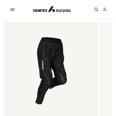
Skip to
content
Logga
in