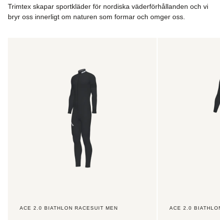
Trimtex skapar sportkläder för nordiska väderförhållanden och vi
försäljningsrepresentanter kommer att informera
bryr oss innerligt om naturen som formar och omger oss.
kontaktpersoner för lag, klubbar och företag om vilka de
minsta kriterierna är som måste mötas för att få en
anpassad webbshop.
Ace
Ace
2.0
2.0
Vid beställning av kundanpassade kläder via din klubb, ditt
Biathlon
Biathlon
lag eller företag kommer fraktkostnaden att beräknas och
Racesuit
Racesuit
meddelas antingen till din kontaktperson (vid manuella
Men
Women
specialbeställningar) eller beräknas direkt i din webbshop
om det här alternativet är tillgängligt för ditt lag, din klubb
eller ditt företag.
ACE 2.0 BIATHLON RACESUIT MEN
ACE 2.0 BIATHL