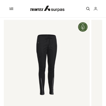
Skip to
content
Logga
in