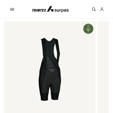
Skip to
content
Logga
in