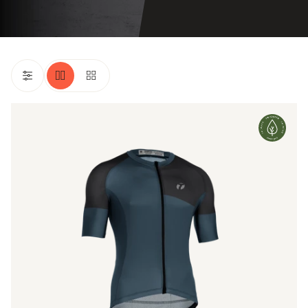
Vitric
2.0
Shirt
SS
Men