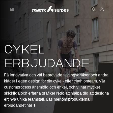
Skip to
content
Logga
in
Kollektion:
Cykel
erbjudande
Få innovativa och väl beprövade tävlingsdräkter och andra
kläder i egen design för ditt cykel- eller triathlonteam. Vår
customprocess är smidig och enkel, och vi har mycket
skickliga och erfarna grafiker redo att hjälpa dig att designa
ert nya unika teamställ. Läs mer om produkterna i
erbjudandet här ⬇️